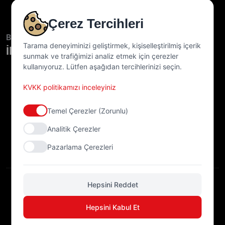
ikitelli OSB, Sefaköy Sanayi Sitesi, 2.Blok No.7
Çerez Tercihleri
Başakşehir/İstanbul
Tarama deneyiminizi geliştirmek, kişiselleştirilmiş içerik
İletişim Bilgilerimiz
sunmak ve trafiğimizi analiz etmek için çerezler
kullanıyoruz. Lütfen aşağıdan tercihlerinizi seçin.
info@dmistifmakinalari.com
KVKK politikamızı inceleyiniz
+90 212 549 93 64
Temel Çerezler (Zorunlu)
+90 507 918 82 58
Analitik Çerezler
Pazarlama Çerezleri
Hepsini Reddet
DMS İSTİF MAKİNALARI
© 2026 - Tüm Hakları
Hepsini Kabul Et
Saklıdır..
Gizlilik Politikası